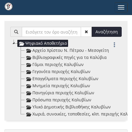
Παράκαμψη
Toggl
προς
navig
το
κυρίως
περιεχόμενο
Αναζήτηση
Ψηφιακό Αποθετήριο
Αρχείο Χρίστου Ν. Πέτρου - Μεσογείτη
Βιβλιογραφικές πηγές για τα Καλύβια
Γάμοι περιοχής Καλυβίων
Γεγονότα περιοχής Καλυβίων
Επαγγέλματα περιοχής Καλυβίων
Μνημεία περιοχής Καλυβίων
Πανηγύρια περιοχής Καλυβίων
Πρόσωπα περιοχής Καλυβίων
Υλικό Δημοτικής Βιβλιοθήκης Καλυβίων
Χωριά, συνοικίες, τοποθεσίες, κλπ. περιοχής Καλυ