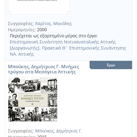
αποτελεσμάτων
με
τη
Συγγραφέας:
Χαρίτος, Μανόλης
χρήση
Ημερομηνίες:
2000
κριτηρίων
Περιέχεται ως εξαρτημένο μέρος στο έργο:
αναζήτησης
Επιστημονική Συνάντηση Νοτιοανατολικής Αττικής
[Διοργανωτής]. Πρακτικά Θ΄ Επιστημονικής Συνάντησης
ΝΑ. Αττικής
Έργο
Μπούκης, Δημήτριος Γ. Μνήμες
τρύγου στα Μεσόγεια Αττικής
Συγγραφέας:
Μπούκης, Δημήτριος Γ.
Ημερομηνίες:
2015