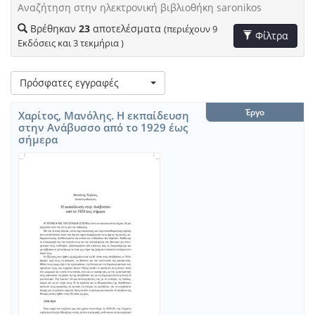
Αναζήτηση στην ηλεκτρονική βιβλιοθήκη saronikos
Βρέθηκαν
23
αποτελέσματα
(περιέχουν 9
Toggle Filters
Φίλτρα
Εκδόσεις και 3 τεκμήρια )
Λίστα
Πρόσφατες εγγραφές
Βρέθηκαν
μετα
23
τα
Έργο
Χαρίτος, Μανόλης. Η εκπαίδευση
αποτελέσματα
αποτελέσματα
στην Ανάβυσσο από το 1929 έως
(περιέχουν
αναζήτησης:
σήμερα
9
Εκδόσεις
και
3
τεκμήρια
)
,
σύνολο
σελίδων
1.
Περιορισμός