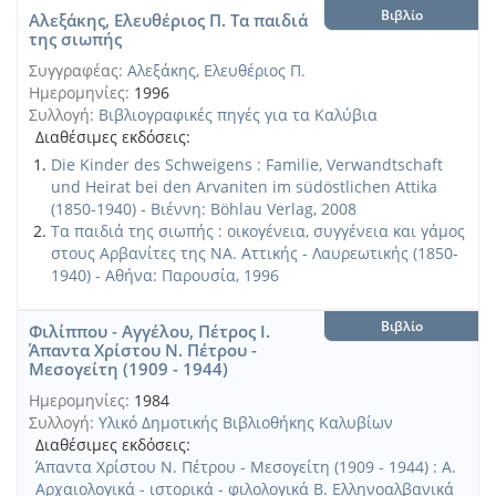
Βιβλίο
Αλεξάκης, Ελευθέριος Π. Τα παιδιά
της σιωπής
Συγγραφέας:
Αλεξάκης, Ελευθέριος Π.
Ημερομηνίες:
1996
Συλλογή:
Βιβλιογραφικές πηγές για τα Καλύβια
Διαθέσιμες εκδόσεις:
Die Kinder des Schweigens : Familie, Verwandtschaft
und Heirat bei den Arvaniten im südöstlichen Attika
(1850-1940) - Βιέννη: Böhlau Verlag, 2008
Τα παιδιά της σιωπής : οικογένεια, συγγένεια και γάμος
στους Αρβανίτες της ΝΑ. Αττικής - Λαυρεωτικής (1850-
1940) - Αθήνα: Παρουσία, 1996
Βιβλίο
Φιλίππου - Αγγέλου, Πέτρος Ι.
Άπαντα Χρίστου Ν. Πέτρου -
Μεσογείτη (1909 - 1944)
Ημερομηνίες:
1984
Συλλογή:
Υλικό Δημοτικής Βιβλιοθήκης Καλυβίων
Διαθέσιμες εκδόσεις:
Άπαντα Χρίστου Ν. Πέτρου - Μεσογείτη (1909 - 1944) : Α.
Αρχαιολογικά - ιστορικά - φιλολογικά Β. Ελληνοαλβανικά