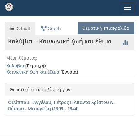
Παράκαμψη
Toggl
προς
navig
το
κυρίως
περιεχόμενο
Θεματική επικεφαλίδα
Default
Graph
Καλύβια -- Κοινωνική ζωή και έθιμα
Μέρη θέματος
Καλύβια
Καλύβια
(Περιοχή)
-
Κοινωνική ζωή και έθιμα
(Έννοια)
-
Κοινωνική
ζωή
Θεματική επικεφαλίδα έργων
και
έθιμα
Φιλίππου - Αγγέλου, Πέτρος Ι. Άπαντα Χρίστου Ν.
Πέτρου - Μεσογείτη (1909 - 1944)
Είδος
οντότητας
Θεματική
επικεφαλίδα
Μέρη