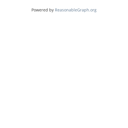
θέματος
Καλύβια
Powered by
ReasonableGraph.org
(Περιοχή)
Κοινωνική
ζωή
και
έθιμα
(Έννοια)