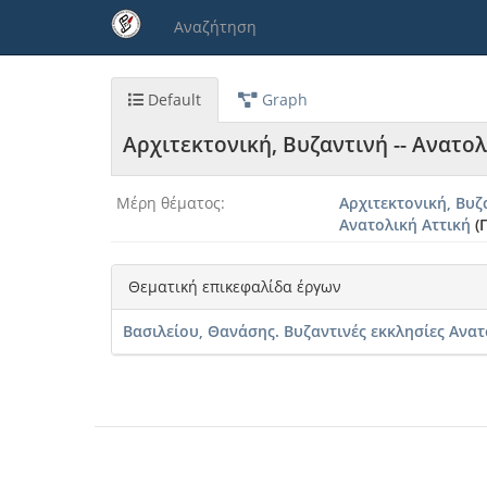
Παράκαμψη
Αναζήτηση
προς
το
κυρίως
περιεχόμενο
Default
Graph
Αρχιτεκτονική, Βυζαντινή -- Ανατολ
Μέρη θέματος
Αρχιτεκτονική, Βυζ
Αρχιτεκτονική,
Ανατολική Αττική
(
Βυζαντινή
-
-
Θεματική επικεφαλίδα έργων
Ανατολική
Αττική
Βασιλείου, Θανάσης. Βυζαντινές εκκλησίες Ανατ
Είδος
οντότητας
Θεματική
επικεφαλίδα
Μέρη
θέματος