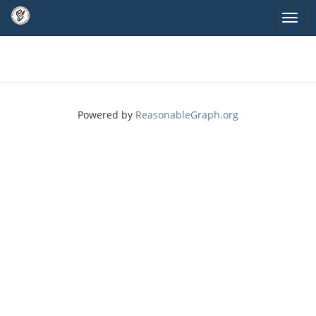
Παράκαμψη
Toggl
προς
navig
το
κυρίως
περιεχόμενο
Powered by
ReasonableGraph.org