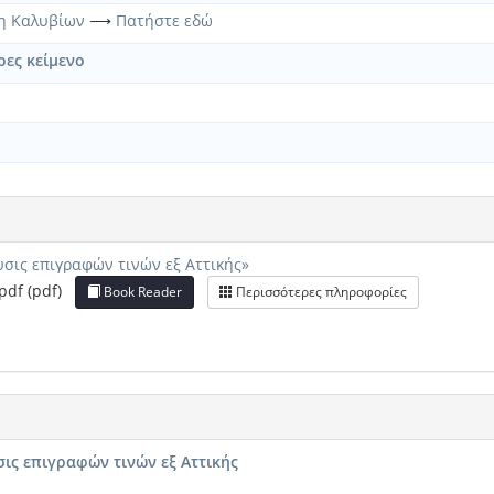
κη Καλυβίων
⟶
Πατήστε εδώ
ες κείμενο
σις επιγραφών τινών εξ Αττικής»
pdf (pdf)
Book Reader
Περισσότερες πληροφορίες
σις επιγραφών τινών εξ Αττικής