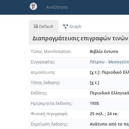
Παράκαμψη
Αναζήτηση
προς
το
κυρίως
περιεχόμενο
Default
Graph
Διαπραγμάτευσις επιγραφών τινών εξ
Τύπος Manifestation
Βιβλίο έντυπο
Συγγραφέας
Πέτρου - Μεσογείτη
Δημοσίευση
[χ.τ.]: Περιοδικό Ε
Τόπος έκδοσης
[χ.τ.]
Εκδότης
Περιοδικό Ελληνικ
Ημερομηνία έκδοσης
1935
Φυσική περιγραφή
25 σελ. ; 24 εκ.
Σημείωση έκδοσης
Ανάτυπο από το περ